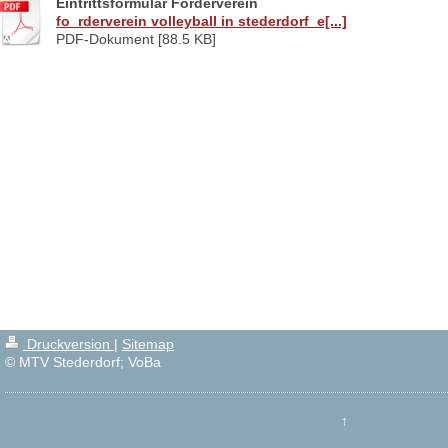
Eintrittsformular Förderverein
fo_rderverein volleyball in stederdorf_e[...]
PDF-Dokument [88.5 KB]
Druckversion
|
Sitemap
© MTV Stederdorf; VoBa
↑