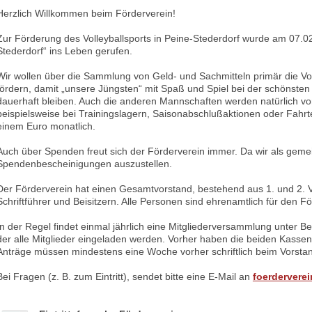
Herzlich Willkommen beim Förderverein!
Zur Förderung des Volleyballsports in Peine-Stederdorf wurde am 07.02.
Stederdorf“ ins Leben gerufen.
Wir wollen über die Sammlung von Geld- und Sachmitteln primär die Vo
fördern, damit „unsere Jüngsten“ mit Spaß und Spiel bei der schönsten
dauerhaft bleiben. Auch die anderen Mannschaften werden natürlich vo
beispielsweise bei Trainingslagern, Saisonabschlußaktionen oder Fahrte
einem Euro monatlich.
Auch über Spenden freut sich der Förderverein immer. Da wir als gemein
Spendenbescheinigungen auszustellen.
Der Förderverein hat einen Gesamtvorstand, bestehend aus 1. und 2. 
Schriftführer und Beisitzern. Alle Personen sind ehrenamtlich für den Fö
In der Regel findet einmal jährlich eine Mitgliederversammlung unter 
der alle Mitglieder eingeladen werden. Vorher haben die beiden Kassenp
Anträge müssen mindestens eine Woche vorher schriftlich beim Vorstan
Bei Fragen (z. B. zum Eintritt), sendet bitte eine E-Mail an
foerderverei